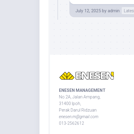
July 12, 2025
by
admin
Lates
ENESEN MANAGEMENT
No.2A, Jalan Ampang,
31400 Ipoh,
Perak Darul Ridzuan
enesen.m@gmail.com
013-2562612